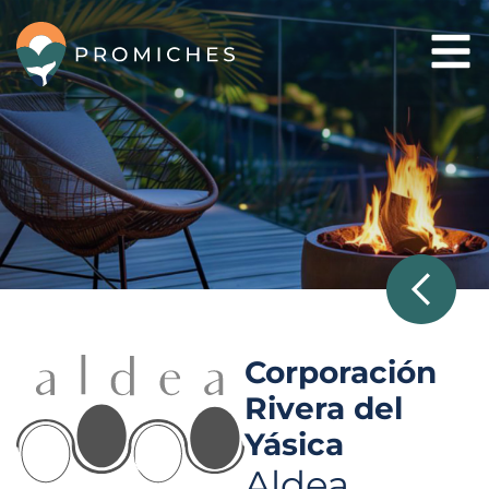
Ir
al
contenido
Corporación
Rivera del
Yásica
Aldea