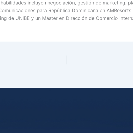
us habilidades incluyen negociación, gestión de marketing, p
 Comunicaciones para República Dominicana en AMResorts y
ting de UNIBE y un Máster en Dirección de Comercio Intern